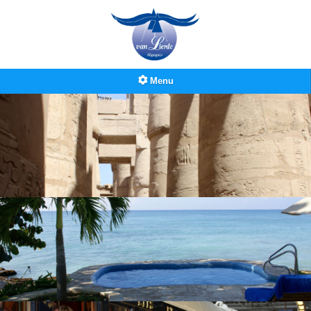
Menu
Accueil
Van Lierde
Agence Van Lierde
Notre équipe
Nos partenaires
Concours
Louer voiture
Nuitées
Hotels online