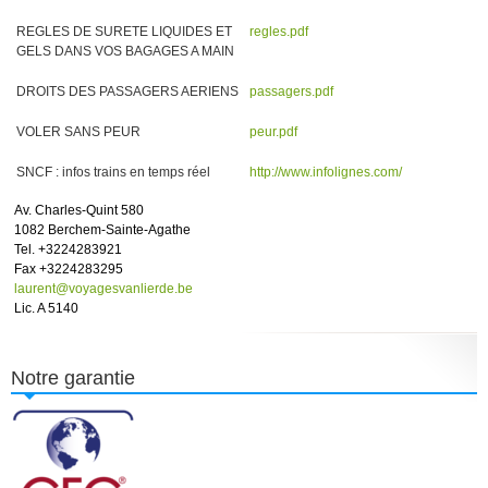
REGLES DE SURETE LIQUIDES ET
regles.pdf
GELS DANS VOS BAGAGES A MAIN
DROITS DES PASSAGERS AERIENS
passagers.pdf
VOLER SANS PEUR
peur.pdf
SNCF : infos trains en temps réel
http://www.infolignes.com/
Av. Charles-Quint 580
1082 Berchem-Sainte-Agathe
Tel. +3224283921
Fax +3224283295
laurent@voyagesvanlierde.be
Lic. A 5140
Notre garantie