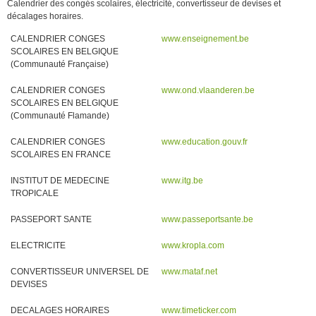
Calendrier des congés scolaires, électricité, convertisseur de devises et
décalages horaires.
CALENDRIER CONGES
www.enseignement.be
SCOLAIRES EN BELGIQUE
(Communauté Française)
CALENDRIER CONGES
www.ond.vlaanderen.be
SCOLAIRES EN BELGIQUE
(Communauté Flamande)
CALENDRIER CONGES
www.education.gouv.fr
SCOLAIRES EN FRANCE
INSTITUT DE MEDECINE
www.itg.be
TROPICALE
PASSEPORT SANTE
www.passeportsante.be
ELECTRICITE
www.kropla.com
CONVERTISSEUR UNIVERSEL DE
www.mataf.net
DEVISES
DECALAGES HORAIRES
www.timeticker.com